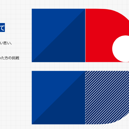
て
い思い、
った方の挑戦